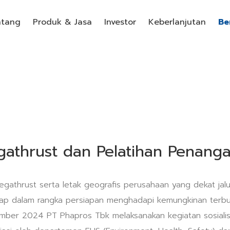
ntang
Produk & Jasa
Investor
Keberlanjutan
Be
Megathrust dan Pelatihan Penan
athrust serta letak geografis perusahaan yang dekat jalur
kap dalam rangka persiapan menghadapi kemungkinan terbu
ember 2024 PT Phapros Tbk melaksanakan kegiatan sosiali