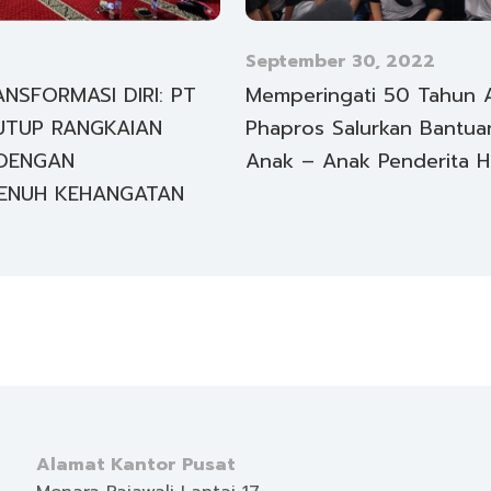
September 30, 2022
ANSFORMASI DIRI: PT
Memperingati 50 Tahun 
UTUP RANGKAIAN
Phapros Salurkan Bantu
DENGAN
Anak – Anak Penderita H
PENUH KEHANGATAN
Alamat Kantor Pusat