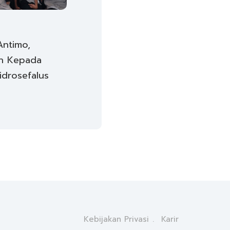
Antimo,
an Kepada
idrosefalus
Kebijakan Privasi
Karir