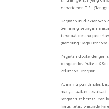
simulasi gempa yang diini
departemen TJSL (Tanggun
Kegiatan ini dilaksanak
Semarang sebagai narasumb
tersebut dimana pesertan
(Kampung Siaga Bencana) 
Kegiatan dibuka dengan 
bongsari Ibu Yuliarti, S.
kelurahan Bongsari.
Acara inti pun dimulai, B
menyampaikan sosialisasi
megathrust berasal dari 
harus tetap waspada kare