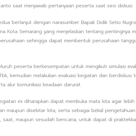
tanto saat menjawab pertanyaan peserta saat sesi diskusi.
 kedua berlanjut dengan narasumber Bapak Didik Setio Nugr
na Kota Semarang yang menjelaskan tentang pentingnya m
 perusahaan sehingga dapat membentuk perusahaan tanggu
luruh peserta berkesempatan untuk mengikuti simulasi eva
bk, kemudian melakukan evaluasi kegiatan dan berdiskusi 
ta alur komunikasi keadaan darurat.
egiatan ini diharapkan dapat membuka mata kita agar lebi
an maupun disekitar kita, serta sebagai bekal pengetahuan
 saat, maupun sesudah bencana, untuk dapat di praktekka