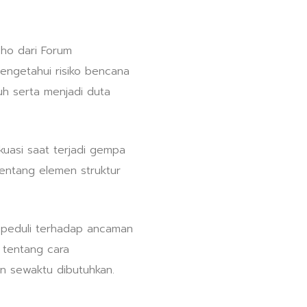
oho dari Forum
engetahui risiko bencana
h serta menjadi duta
kuasi saat terjadi gempa
tentang elemen struktur
h peduli terhadap ancaman
 tentang cara
n sewaktu dibutuhkan.