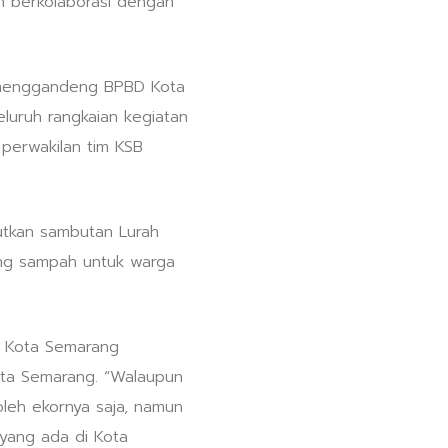
an berkolaborasi dengan
n menggandeng BPBD Kota
eluruh rangkaian kegiatan
perwakilan tim KSB
utkan sambutan Lurah
tong sampah untuk warga
BD Kota Semarang
ota Semarang. “Walaupun
leh ekornya saja, namun
yang ada di Kota