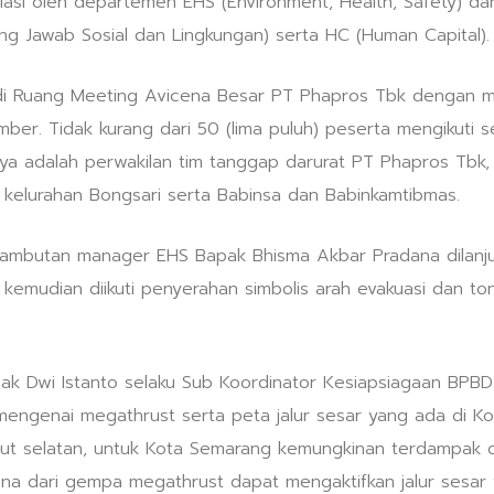
siasi oleh departemen EHS (Environment, Health, Safety) d
g Jawab Sosial dan Lingkungan) serta HC (Human Capital).
an di Ruang Meeting Avicena Besar PT Phapros Tbk denga
er. Tidak kurang dari 50 (lima puluh) peserta mengikuti s
ya adalah perwakilan tim tanggap darurat PT Phapros Tbk, 
kelurahan Bongsari serta Babinsa dan Babinkamtibmas.
sambutan manager EHS Bapak Bhisma Akbar Pradana dilanj
Sos kemudian diikuti penyerahan simbolis arah evakuasi dan 
apak Dwi Istanto selaku Sub Koordinator Kesiapsiagaan BP
 mengenai megathrust serta peta jalur sesar yang ada di K
laut selatan, untuk Kota Semarang kemungkinan terdampak o
na dari gempa megathrust dapat mengaktifkan jalur sesar 