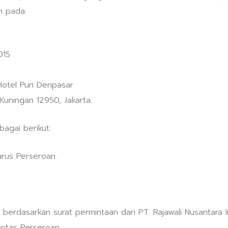
n pada:
015
Hotel Puri Denpasar
 Kuningan 12950, Jakarta.
agai berikut:
rus Perseroan.
berdasarkan surat permintaan dari PT. Rajawali Nusantara I
itas Perseroan.