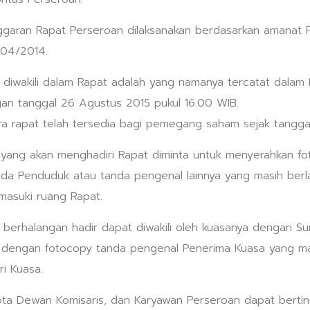
garan Rapat Perseroan dilaksanakan berdasarkan amanat Pe
.04/2014.
u diwakili dalam Rapat adalah yang namanya tercatat dala
an tanggal 26 Agustus 2015 pukul 16.00 WIB.
ra rapat telah tersedia bagi pemegang saham sejak tanggal
ang akan menghadiri Rapat diminta untuk menyerahkan fot
nda Penduduk atau tanda pengenal lainnya yang masih ber
asuki ruang Rapat.
erhalangan hadir dapat diwakili oleh kuasanya dengan Sur
pi dengan fotocopy tanda pengenal Penerima Kuasa yang ma
ri Kuasa.
ta Dewan Komisaris, dan Karyawan Perseroan dapat bertin