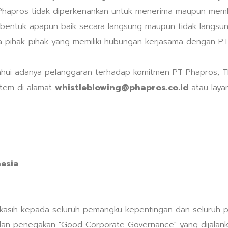
n Phapros tidak diperkenankan untuk menerima maupun memb
am bentuk apapun baik secara langsung maupun tidak langsu
ta pihak-pihak yang memiliki hubungan kerjasama dengan PT
hui adanya pelanggaran terhadap komitmen PT Phapros, T
stem di alamat
whistleblowing@phapros.co.id
atau laya
esia
asih kepada seluruh pemangku kepentingan dan seluruh p
an penegakan "Good Corporate Governance" yang dijalank