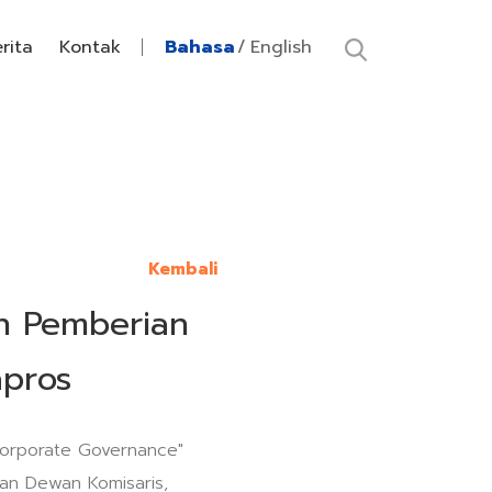
rita
Kontak
Bahasa
English
Kembali
n Pemberian
apros
Corporate Governance"
ran Dewan Komisaris,