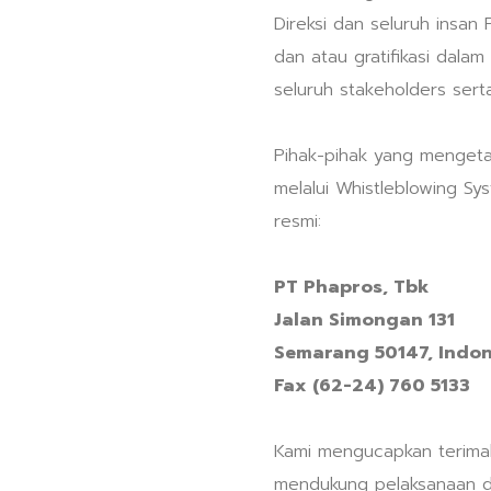
Direksi dan seluruh insa
dan atau gratifikasi dal
seluruh stakeholders ser
Pihak-pihak yang mengeta
melalui Whistleblowing Sy
resmi:
PT Phapros, Tbk
Jalan Simongan 131
Semarang 50147, Indon
Fax (62-24) 760 5133
Kami mengucapkan terimak
mendukung pelaksanaan d