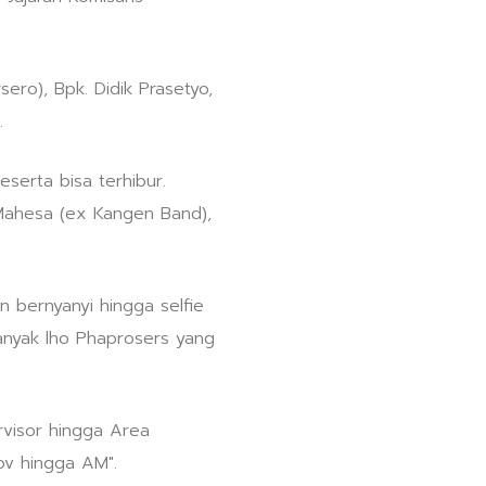
ro), Bpk. Didik Prasetyo,
.
serta bisa terhibur.
Mahesa (ex Kangen Band),
bernyanyi hingga selfie
banyak lho Phaprosers yang
visor hingga Area
pv hingga AM".