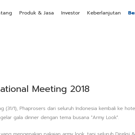
ntang
Produk & Jasa
Investor
Keberlanjutan
Be
ational Meeting 2018
g (31/1), Phaprosers dari seluruh Indonesia kembali ke hote
igelar gala dinner dengan tema busana "Army Look".
 yang mengenakan pakaian army look, tapi seluruh Direksi &