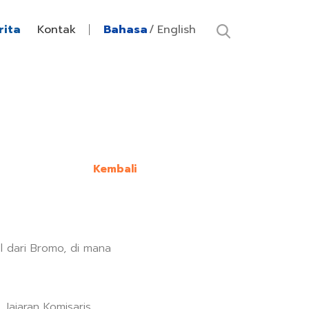
rita
Kontak
Bahasa
English
Kembali
l dari Bromo, di mana
 Jajaran Komisaris