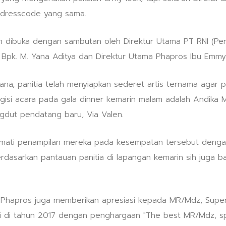
i dresscode yang sama.
 dibuka dengan sambutan oleh Direktur Utama PT RNI (Perse
 Bpk. M. Yana Aditya dan Direktur Utama Phapros Ibu Emmy
a, panitia telah menyiapkan sederet artis ternama agar pe
isi acara pada gala dinner kemarin malam adalah Andika 
gdut pendatang baru, Via Valen.
mati penampilan mereka pada kesempatan tersebut dengan 
rdasarkan pantauan panitia di lapangan kemarin sih juga 
 Phapros juga memberikan apresiasi kepada MR/Mdz, Super
i di tahun 2017 dengan penghargaan "The best MR/Mdz, s