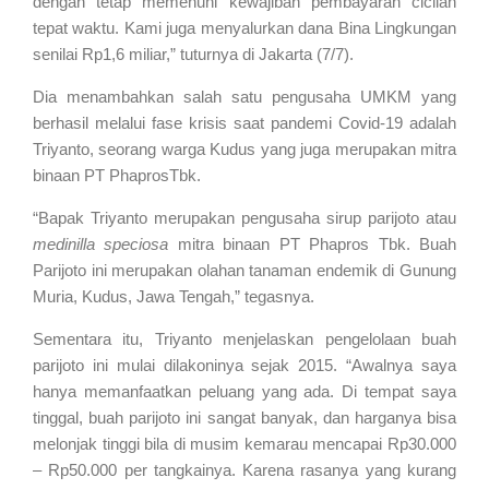
dengan tetap memenuhi kewajiban pembayaran cicilan
tepat waktu. Kami juga menyalurkan dana Bina Lingkungan
senilai Rp1,6 miliar,” tuturnya di Jakarta (7/7).
Dia menambahkan salah satu pengusaha UMKM yang
berhasil melalui fase krisis saat pandemi Covid-19 adalah
Triyanto, seorang warga Kudus yang juga merupakan mitra
binaan PT PhaprosTbk.
“Bapak Triyanto merupakan pengusaha sirup parijoto atau
medinilla speciosa
mitra binaan PT Phapros Tbk. Buah
Parijoto ini
merupakan olahan tanaman endemik di Gunung
Muria, Kudus, Jawa Tengah,” tegasnya.
Sementara itu, Triyanto menjelaskan pengelolaan buah
parijoto ini mulai dilakoninya sejak 2015. “Awalnya saya
hanya memanfaatkan peluang yang ada. Di tempat saya
tinggal, buah parijoto ini sangat banyak, dan harganya bisa
melonjak tinggi bila di musim kemarau mencapai Rp30.000
– Rp50.000 per tangkainya. Karena rasanya yang kurang