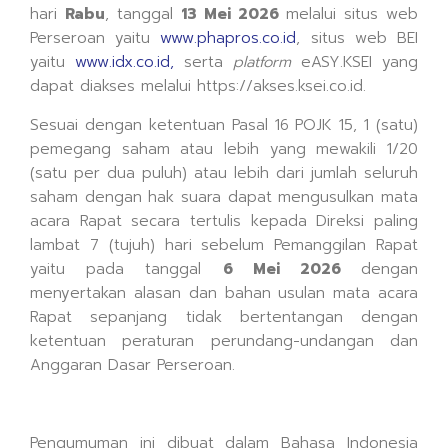
hari
Rabu
, tanggal
13 Mei 2026
melalui situs web
Perseroan yaitu
www.phapros.co.id
, situs web BEI
yaitu
www.idx.co.id,
serta
platform
eASY.KSEI yang
dapat diakses melalui https://akses.ksei.co.id.
Sesuai dengan ketentuan Pasal 16 POJK 15, 1 (satu)
pemegang saham atau lebih yang mewakili 1/20
(satu per dua puluh) atau lebih dari jumlah seluruh
saham dengan hak suara dapat mengusulkan mata
acara Rapat secara tertulis kepada Direksi paling
lambat 7 (tujuh) hari sebelum Pemanggilan Rapat
yaitu pada tanggal
6 Mei 2026
dengan
menyertakan alasan dan bahan usulan mata acara
Rapat sepanjang tidak bertentangan dengan
ketentuan peraturan perundang-undangan dan
Anggaran Dasar Perseroan.
Pengumuman ini dibuat dalam Bahasa Indonesia