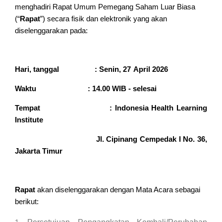
menghadiri Rapat Umum Pemegang Saham Luar Biasa
(
“
Rapat
”
) secara fisik dan elektronik yang akan
diselenggarakan pada:
Hari
, t
anggal
:
S
enin
,
27
April
202
6
Waktu
: 1
4
.
0
0 WIB - selesai
Tempat :
Indonesia Health Learning
Institute
Jl. Cipinang Cempedak I No. 36,
Jakarta Timur
Rapat
akan diselenggarakan dengan
Mata Acara
sebagai
berikut
: